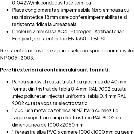
0.042W/mk conductivitate termica
Placa conglomerata si impermeabila fibrolemnoasa cu
rasini sintetice 18 mm care confera impermabilitate si
rezistenta ridica la umeazeala
Linoleum 2 mm clasa AC4 , Eterogen , Antibacterian,
Fungicid , rezistent la foc EN 13501-1 Bfl S1
Rezistenta la incovoiere a pardoselii corespunde normativului
NP 005 -2003.
Peretii exteriori ai containerului sunt formati:
Panou sandwich cutat tristat cu grosimea de 40 mm
format din tristrat de tabla 0.4 mm RAL 9002 cutata
,miez poliuretan injectat uniform si tabla 0.4 mm RAL
9002 cutata vopsita electrostatic
1 buc. usa metalica tehnica NINZ Italia cu miez tip
fagure vopsita in camp electrostatic RAL 9002 cu
dimensiunea de 1000x2050 mm
1 fereastra alba PVC 6 camere 1000x1000 mm cu geam