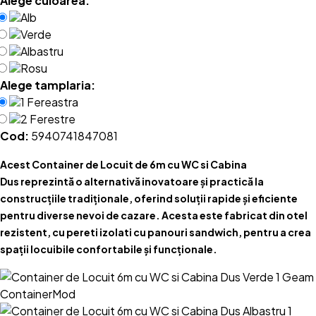
Alege culoarea:
Alb
Verde
Albastru
Rosu
Alege tamplaria:
1 Fereastra
2 Ferestre
Cod:
5940741847081
Acest Container de Locuit de 6m cu WC si Cabina
Dus reprezintă o alternativă inovatoare și practică la
construcțiile tradiționale, oferind soluții rapide și eficiente
pentru diverse nevoi de cazare. Acesta este fabricat din otel
rezistent, cu pereti izolati cu panouri sandwich, pentru a crea
spații locuibile confortabile și funcționale.