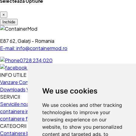
Selecteaza Optiune
×
Inchide
E87 62, Galați - Romania
E-mail: info@containermod.ro
0728 234 020
INFO UTILE
Vanzare Containere
Domenii utilizare
Intrebari frecvente
Folosim cookie-uri
Downloads
Videoclipuri
We use cookies
SERVICII
Folosim cookie-uri și alte
Serviciile noastre
Proiectare 3D
Montaj containere
Transport
tehnologii de urmărire pentru a
We use cookies and other tracking
containere in Europa
Solutii finantare
Consultanta
Buyback
îmbunătăți experiența ta de
technologies to improve your
containere folosite
navigare pe website-ul nostru,
browsing experience on our
CATEGORII PRODUSE
pentru afișa conținut și reclame
website, to show you personalized
Containere birou
Containere dormitor
Containere
personalizate, pentru a analiza
content and targeted ads, to